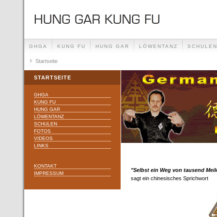
GHGA
KUNG FU
HUNG GAR
LÖWENTANZ
SCHULE
Startseite
STARTSEITE
GHGA
KUNG FU
HUNG GAR
LÖWENTANZ
SCHULEN
FOTOS
VIDEOS
LINKS
KONTAKT
"Selbst ein Weg von tausend Meil
IMPRESSUM
sagt ein chinesisches Sprichwort